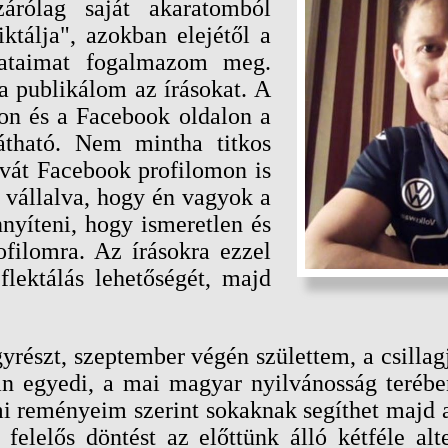
árólag saját akaratomból
ktálja", azokban elejétől a
lataimat fogalmazom meg.
a publikálom az írásokat. A
on és a Facebook oldalon a
tható. Nem mintha titkos
vát Facebook profilomon is
 vállalva, hogy én vagyok a
yíteni, hogy ismeretlen és
ofilomra. Az írásokra ezzel
flektálás lehetőségét, majd
yrészt, szeptember végén születtem, a csillag
yan egyedi, a mai magyar nyilvánosság terébe
i reményeim szerint sokaknak segíthet majd a
elelős döntést az előttünk álló kétféle alte