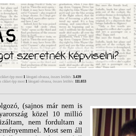
ÁS
got szeretnék képviselni?
 cikket épp most
1
látogató olvassa, összes letöltés:
3.439
s cikket épp most
1
látogató olvassa, összes letöltés:
111.033
olgozó, (sajnos már nem is
yarország közel 10 millió
izáltam, nem fordultam a
véleményemmel. Most sem áll