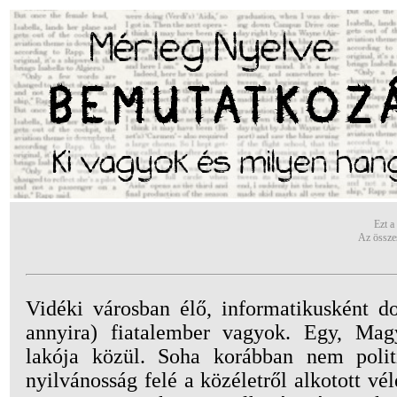
Mérleg Nyelve
BEMUTATKOZ
Ki vagyok és milyen han
Ezt a
Az össze
Vidéki városban élő, informatikusként d
annyira) fiatalember vagyok. Egy, Mag
lakója közül. Soha korábban nem polit
nyilvánosság felé a közéletről alkotott 