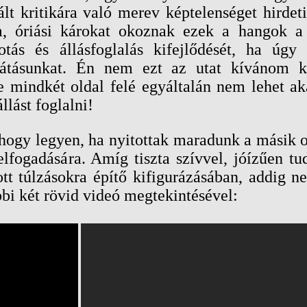
iált kritikára való merev képtelenséget hirde
om, óriási károkat okoznak ezek a hangok a
tás és állásfoglalás kifejlődését, ha úgy 
ánlátásunkat. Én nem ezt az utat kívánom 
 mindkét oldal felé egyáltalán nem lehet a
lást foglalni!
hogy legyen, ha nyitottak maradunk a másik o
a elfogadására. Amíg tiszta szívvel, jóízűen 
tt túlzásokra építő kifigurázásában, addig n
bbi két rövid videó megtekintésével: