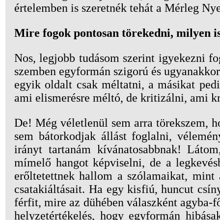
értelemben is szeretnék tehát a Mérleg Nye
Mire fogok pontosan törekedni, milyen i
Nos, legjobb tudásom szerint igyekezni fo
szemben egyformán szigorú és ugyanakkor
egyik oldalt csak méltatni, a másikat ped
ami elismerésre méltó, de kritizálni, ami kr
De! Még véletlenül sem arra törekszem, h
sem bátorkodjak állást foglalni, vélemé
irányt tartanám kívánatosabbnak! Látom
mímelő hangot képviselni, de a legkevés
erőltetettnek hallom a szólamaikat, mint
csatakiáltásait. Ha egy kisfiú, huncut csí
férfit, mire az dühében válaszként agyba-f
helyzetértékelés, hogy egyformán hibás