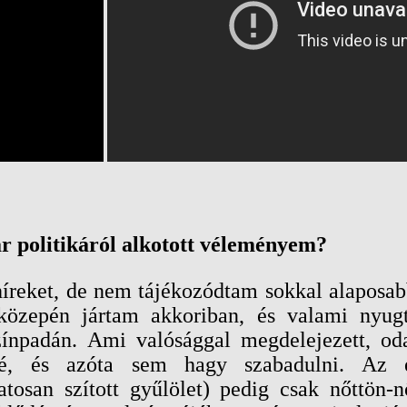
 politikáról alkotott véleményem?
híreket, de nem tájékozódtam sokkal alaposab
közepén jártam akkoriban, és valami nyugta
ínpadán. Ami valósággal megdelejezett, oda
lé, és azóta sem hagy szabadulni. Az 
tosan szított gyűlölet) pedig csak nőttön-n