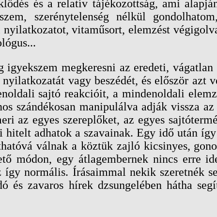
klődés és a relatív tájékozottság, ami alapjá
szem, szerénytelenség nélkül gondolhatom
 nyilatkozatot, vitaműsort, elemzést végigolv
lógus...
igyekszem megkeresni az eredeti, vágatlan fo
 nyilatkozatát vagy beszédét, és először azt vé
ldali sajtó reakcióit, a mindenoldali elemző
nos szándékosan manipulálva adják vissza az 
eri az egyes szereplőket, az egyes sajtóterm
hitelt adhatok a szavainak. Egy idő után így
áthatóvá válnak a köztük zajló kicsinyes, go
ető módon, egy átlagembernek nincs erre id
ez így normális. Írásaimmal nekik szeretnék 
ó és zavaros hírek dzsungelében hátha segít