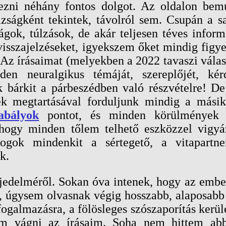
zni néhány fontos dolgot. Az oldalon bemut
zságként tekintek, távolról sem. Csupán a 
gok, túlzások, de akár teljesen téves inform
isszajelzéseket, igyekszem őket mindig figye
 Az írásaimat (melyekben a 2022 tavaszi vála
en neuralgikus témáját, szereplőjét, kérd
lok bárkit a párbeszédben való részvételre! 
ek megtartásával forduljunk mindig a másik 
abályok
pontot, és minden körülmények k
ogy minden tőlem telhető eszközzel vigyáz
ogok mindenkit a sértegető, a vitapartne
k.
erjedelméről. Sokan óva intenek, hogy az em
, úgysem olvasnak végig hosszabb, alaposabb 
ogalmazásra, a fölösleges szószaporítás kerülé
om vágni az írásaim. Soha nem hittem abb