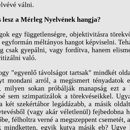
lvévé válni.
s lesz a Mérleg Nyelvének hangja?
gok egy függetlenségre, objektivitásra törekv
 egyformán méltányos hangot képviselni. Teh
ig csak gyepálni, vagy fordítva, hanem elisme
itizálni való.
ogy "egyenlő távolságot tartsak" mindkét old
nyt mondani arról, a megismert tényadatok 
, milyen sokan próbálják manapság ezt a 
bé sem szimpatizálok a törekvéseikkel. Ugy
 a két szekértábor legádázabb, a másik olda
nytevésből (vagy akár véletlenül) fejbedobna 
őbe, félholtra verné a megszeppent csemetét, a
ak mindketten, egyik kutya másik eb? Ugy