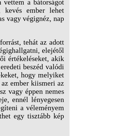
n vettem a bátorságot
, kevés ember lehet
as vagy végignéz, nap
rrást, tehát az adott
gighallgatni, elejétől
i értékeléseket, akik
eredeti beszéd valódi
ékeket, hogy melyiket
 az ember kiismeri az
nosz vagy éppen nemes
eje, ennél lényegesen
segíteni a véleményem
het egy tisztább kép