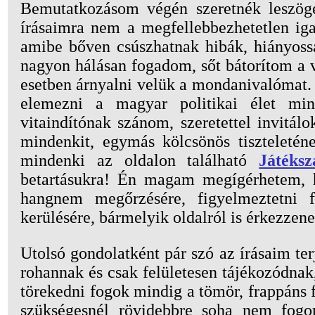
Bemutatkozásom végén szeretnék leszöge
írásaimra nem a megfellebbezhetetlen iga
amibe bőven csúszhatnak hibák, hiányossá
nagyon hálásan fogadom, sőt bátorítom a v
esetben árnyalni velük a mondanivalómat.
elemezni a magyar politikai élet mind
vitaindítónak szánom, szeretettel invitá
mindenkit, egymás kölcsönös tiszteletén
mindenki az oldalon található
Játéksz
betartásukra! Én magam megígérhetem, h
hangnem megőrzésére, figyelmeztetni f
kerülésére, bármelyik oldalról is érkezzene
Utolsó gondolatként pár szó az írásaim t
rohannak és csak felületesen tájékozódnak
törekedni fogok mindig a tömör, frappáns f
szükségesnél rövidebbre soha nem fog