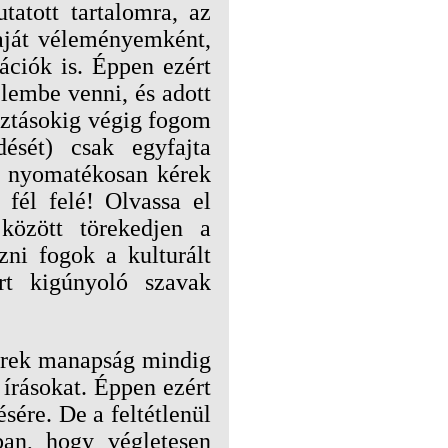
atott tartalomra, az
saját véleményemként,
ációk is. Éppen ezért
lembe venni, és adott
sztásokig végig fogom
ését) csak egyfajta
De nyomatékosan kérek
fél felé! Olvassa el
özött törekedjen a
ni fogok a kulturált
rt kigúnyoló szavak
berek manapság mindig
írásokat. Éppen ezért
sére. De a feltétlenül
an, hogy végletesen