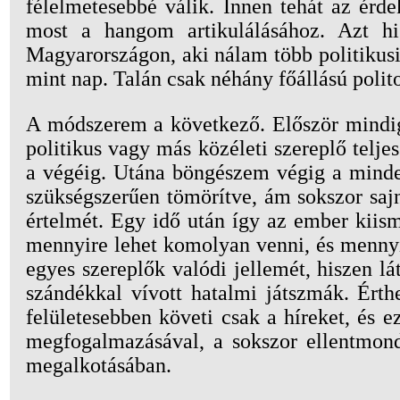
félelmetesebbé válik. Innen tehát az érde
most a hangom artikulálásához. Azt hi
Magyarországon, aki nálam több politikusi
mint nap. Talán csak néhány főállású polito
A módszerem a következő. Először mindig 
politikus vagy más közéleti szereplő teljes
a végéig. Utána böngészem végig a mindeno
szükségszerűen tömörítve, ám sokszor saj
értelmét. Egy idő után így az ember kiism
mennyire lehet komolyan venni, és mennyi 
egyes szereplők valódi jellemét, hiszen l
szándékkal vívott hatalmi játszmák. Érth
felületesebben követi csak a híreket, és 
megfogalmazásával, a sokszor ellentmond
megalkotásában.