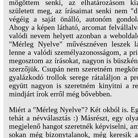
mögöttem senki, az elhatározásom kiz
született meg, az írásaimat senki nem "di
végéig a saját önálló, autonóm gondo
Ahogy a képen látható, arcomat felvállalv
valódi nevem helyett azonban a weboldal
"Mérleg Nyelve" művésznéven leszek lá
lenne a valódi személyazonosságom, a pri
megosztom az írásokat, nagyon is büszkén
szerzőjük. Csupán nem szeretném megkönn
gyalázkodó trollok serege rátaláljon a pr
együtt nagyon is szeretném kinyitni a re
mindjárt írok erről még bővebben.
Miért a "Mérleg Nyelve"? Két okból is. Eg
tehát a névválasztás :) Másrészt, egy ol
megjelenő hangot szeretnék képviselni, am
sokan még bizonytalanok, még keresik a f