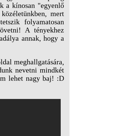
tik a kínosan "egyenlő
 közéletünkben, mert
tetszik folyamatosan
követni! A tényekhez
kadálya annak, hogy a
ldal meghallgatására,
tudunk nevetni mindkét
em lehet nagy baj! :D