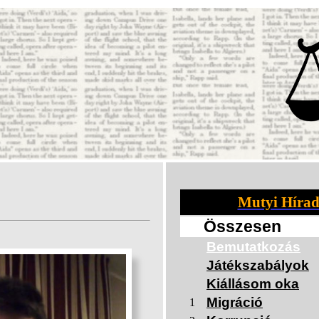
Mutyi Hírad
Összesen
Bemutatkozás
Játékszabályok
Kiállásom oka
Migráció
1