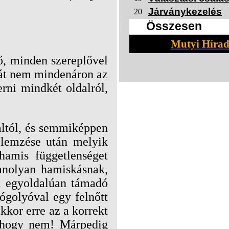
Járványkezelés
20
Összesen
Mutyi Hírad
ő, minden szereplővel
át nem mindenáron az
rni mindkét oldalról,
altól, és semmiképpen
elemzése után melyik
hamis függetlenséget
anolyan hamiskásnak,
lt egyoldalúan támadó
hógolyóval egy felnőtt
kkor erre az a korrekt
e hogy nem! Márpedig