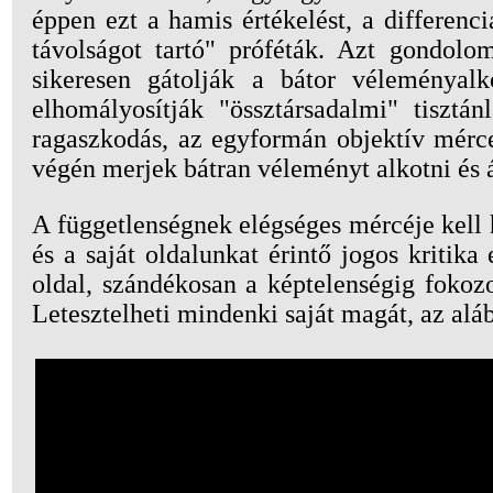
éppen ezt a hamis értékelést, a differenc
távolságot tartó" próféták. Azt gondol
sikeresen gátolják a bátor véleményalko
elhomályosítják "össztársadalmi" tiszt
ragaszkodás, az egyformán objektív mérce
végén merjek bátran véleményt alkotni és ál
A függetlenségnek elégséges mércéje kell 
és a saját oldalunkat érintő jogos kritik
oldal, szándékosan a képtelenségig fokozo
Letesztelheti mindenki saját magát, az alá