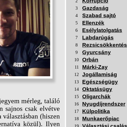
Korrupció
2
Gazdaság
3
Szabad sajtó
4
Ellenzék
5
Esélylatolgatás
6
Labdarúgás
7
Rezsicsökkentés
8
Gyurcsány
9
Orbán
10
Márki-Zay
11
Jogállamiság
12
Egészségügy
13
Oktatásügy
14
Oligarchák
15
jegyem mérleg, találó
Nyugdíjrendszer
16
n sajnos csak elvétve
Külpolitika
17
 választásban (hiszen
Munkaerőpiac
18
rnatíva közül). Ilyen
Választási csalá
19